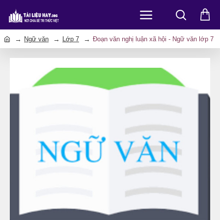
Ngữ văn
Lớp 7
Đoạn văn nghị luận xã hội - Ngữ văn lớp 7
h
o
m
e