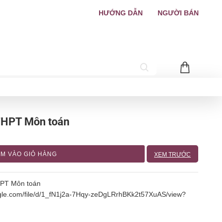
HƯỚNG DẪN
NGƯỜI BÁN
 THPT Môn toán
M VÀO GIỎ HÀNG
XEM TRƯỚC
THPT Môn toán
oogle.com/file/d/1_fN1j2a-7Hqy-zeDgLRrhBKk2t57XuAS/view?