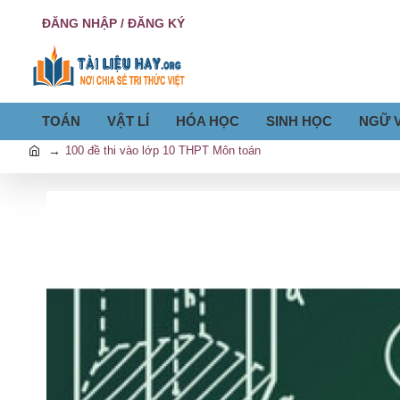
ĐĂNG NHẬP / ĐĂNG KÝ
TOÁN
VẬT LÍ
HÓA HỌC
SINH HỌC
NGỮ 
100 đề thi vào lớp 10 THPT Môn toán
h
o
m
e