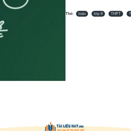
Thẻ:
toán
lớp 9
THPT
T