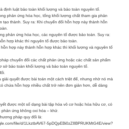
 định luật bảo toàn khối lượng và bảo toàn nguyên tố.
rong phản ứng hóa học, tổng khối lượng chất tham gia phản
 tạo thành. Suy ra: Khi chuyển đổi hỗn hợp này thành hỗn
toàn.
rong phản ứng hóa học, các nguyên tố được bảo toàn. Suy ra:
hỗn hợp khác thì nguyên tố được bảo toàn.
) hỗn hợp này thành hỗn hợp khác thì khối lượng và nguyên tố
pháp chuyển đổi các chất phản ứng hoặc các chất sản phẩm
ơ sở bảo toàn khối lượng và bảo toàn nguyên tố.
ổi.
 giải quyết được bài toán một cách triệt để, nhưng nhờ nó mà
p có chứa hỗn hợp nhiều chất trở nên đơn giản hơn, dễ dàng
uyết được một số dạng bài tập hóa vô cơ hoặc hóa hữu cơ, có
c phản ứng không oxi hóa – khử.
hương pháp quy đổi là:
google.com/file/d/1LkztbAV67-5pDQpEBi0zZ8BPRUKMtG4E/view?