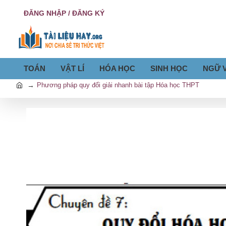
ĐĂNG NHẬP / ĐĂNG KÝ
TOÁN
VẬT LÍ
HÓA HỌC
SINH HỌC
NGỮ 
Phương pháp quy đổi giải nhanh bài tập Hóa học THPT
h
o
m
e