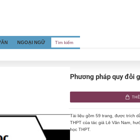
VĂN
NGOẠI NGỮ
Tìm
kiếm
Phương pháp quy đổi g
THÊ
Tài liệu gồm 59 trang, được tríc
THPT của tác giả Lê Văn Nam, hướ
học THPT.