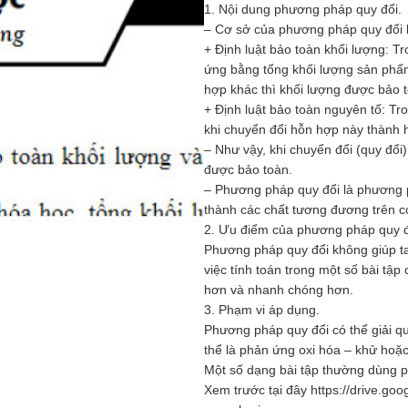
1. Nội dung phương pháp quy đổi.
– Cơ sở của phương pháp quy đổi là
+ Định luật bảo toàn khối lượng: T
ứng bằng tổng khối lượng sản phẩm
hợp khác thì khối lượng được bảo 
+ Định luật bảo toàn nguyên tố: T
khi chuyển đổi hỗn hợp này thành 
– Như vậy, khi chuyển đổi (quy đổi
được bảo toàn.
– Phương pháp quy đổi là phương 
thành các chất tương đương trên c
2. Ưu điểm của phương pháp quy đ
Phương pháp quy đổi không giúp ta
việc tính toán trong một số bài tậ
hơn và nhanh chóng hơn.
3. Phạm vi áp dụng.
Phương pháp quy đổi có thể giải q
thể là phản ứng oxi hóa – khử hoặ
Một số dạng bài tập thường dùng p
Xem trước tại đây https://drive.